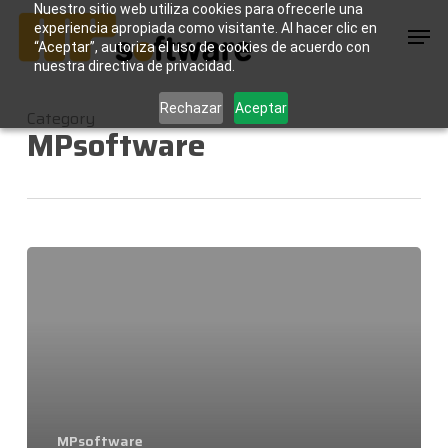
Skip
Nuestro sitio web utiliza cookies para ofrecerle una
Men
to
experiencia apropiada como visitante. Al hacer clic en
main
“Aceptar”, autoriza el uso de cookies de acuerdo con
content
nuestra directiva de privacidad.
Rechazar
Aceptar
Category
MPsoftware
Qué
es
MPsoftware
MPsoftware