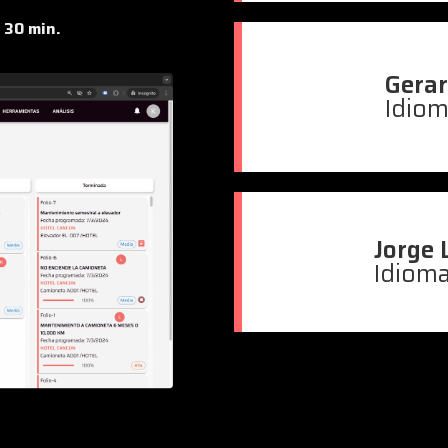
 30 min.
Gera
Idiom
Jorge 
Idioma