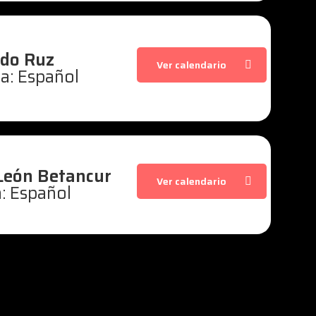
rdo Ruz
Ver calendario
a: Español
León Betancur
Ver calendario
: Español