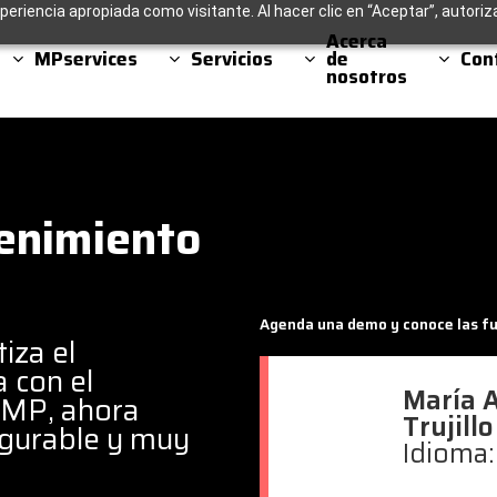
periencia apropiada como visitante. Al hacer clic en “Aceptar”, autoriz
Acerca
MPservices
Servicios
de
Con
nosotros
enimiento
Agenda una demo y conoce las f
iza el
 con el
María 
 MP, ahora
Trujillo
igurable y muy
Idioma: